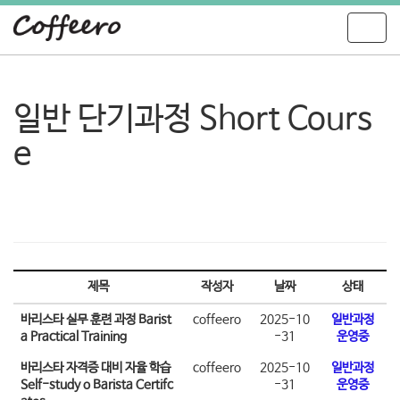
T
o
g
g
l
일반 단기과정 Short Cours
e
n
e
a
v
i
g
a
t
i
o
제목
작성자
날짜
상태
n
바리스타 실무 훈련 과정 Barist
coffeero
2025-10
일반과정
a Practical Training
-31
운영중
바리스타 자격증 대비 자율 학습
coffeero
2025-10
일반과정
Self-study o Barista Certifc
-31
운영중