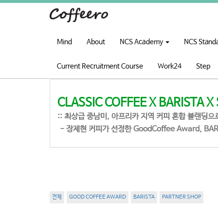
Mind
About
NCS Academy
NCS Stand
Current Recruitment Course
Work24
Step
CLASSIC COFFEE X BARISTA X
:: 최상급 중남미, 아프리카 지역 커피 혼합 블랜딩으로
- 장제현 커피가 선정한 GoodCoffee Award, BARIST
전체
GOOD COFFEE AWARD
BARISTA
PARTNER SHOP