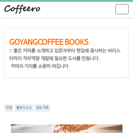
T
o
g
g
l
e
GOYANGCOFFEE BOOKS
n
:: 좋은 커피를 소개하고 입문자부터 현업에 종사하는 바리스
a
v
타까지 직무역량 개발에 필요한 도서를 만듭니다.
i
커피의 가치를 소중히 여깁니다
g
a
t
i
o
n
전체
출판사 소식
보도 자료