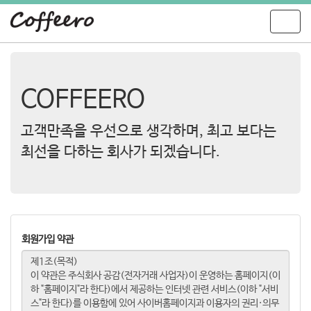
T
o
g
g
l
COFFEERO
e
n
a
고객만족을 우선으로 생각하며, 최고 보다는
v
i
최선을 다하는 회사가 되겠습니다.
g
a
t
i
o
n
회원가입 약관